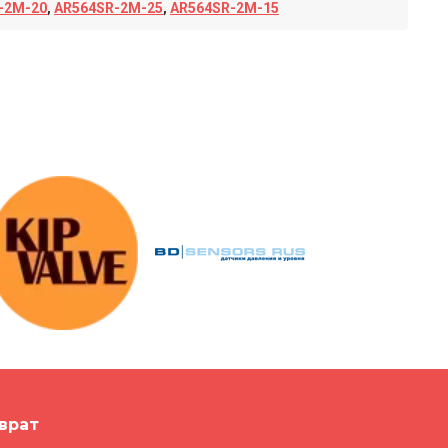
-2M-20
,
AR564SR-2M-25
,
AR564SR-2M-15
врат