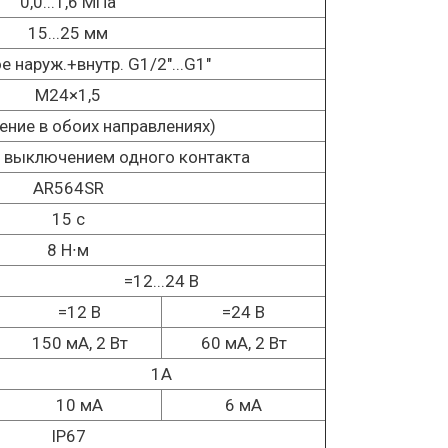
0,0...1,6 MПa
15...25 мм
 наруж.+внутр. G1/2"...G1"
М24×1,5
ение в обоих направлениях)
с выключением одного контакта
AR564SR
15 с
8 Н∙м
=12...24 В
=12 В
=24 В
150 мА, 2 Вт
60 мА, 2 Вт
1А
10 мА
6 мА
IP67