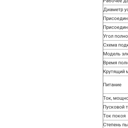
Рабочее д
Диаметр у
Присоедин
Присоедине
Угол полно
Схема под
Модель эл
Время пол
Крутящий 
Питание
Ток, мощн
Пусковой 
Ток покоя
Степень п