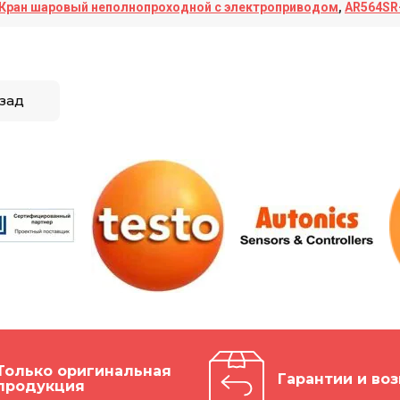
Кран шаровый неполнопроходной с электроприводом
,
AR564SR
зад
Только оригинальная
Гарантии и воз
продукция