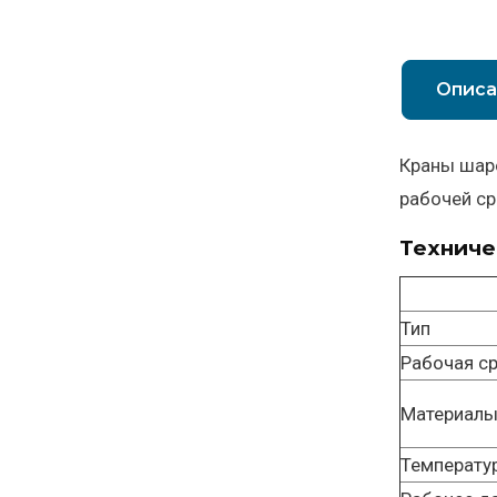
Описа
Краны шар
рабочей ср
Техниче
Тип
Рабочая с
Материал
Температу