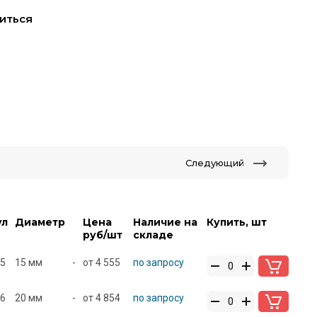
иться
Следующий
ул
Диаметр
Цена
Наличие на
Купить, шт
руб/шт
складе
5
15 мм
-
от
4 555
по запросу
6
20 мм
-
от
4 854
по запросу