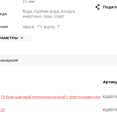
25 мм
Подел
Вода, горячая вода, воздух,
еда
инертные газы, спирт
наруж. 1"+ внутр. 1"
ение
АРАМЕТРЫ
едыдущий
Артик
15 Кран шаровый неполнопроходной с электроприводом
КШ0019
-20
КШ0019