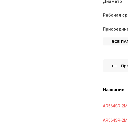
Диаметр
Рабочая ср
Присоедин
ВСЕ П
Пр
Название
AR564SR-2M-
AR564SR-2M