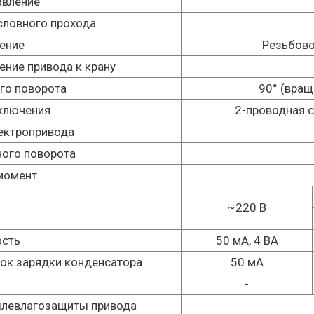
авление
словного прохода
ение
Резьбовое
ние привода к крану
го поворота
90° (вращ
ключения
2-проводная 
ектропривода
ного поворота
момент
~220 В
ость
50 мА, 4 ВA
ток зарядки конденсатора
50 мА
-
ылевлагозащиты привода