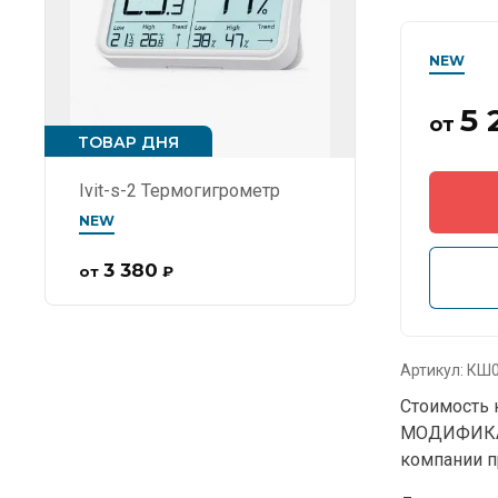
NEW
5 
от
ТОВАР ДНЯ
Ivit-s-2 Термогигрометр
NEW
3 380
от
₽
Артикул:
КШ0
Стоимость 
МОДИФИКАЦ
компании п