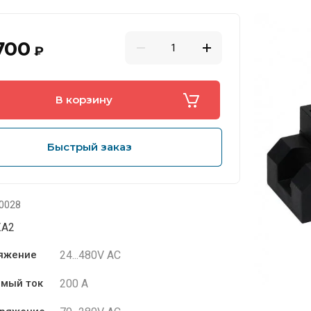
700
₽
В корзину
Быстрый заказ
0028
ZA2
24...480V AC
ряжение
200 А
емый ток