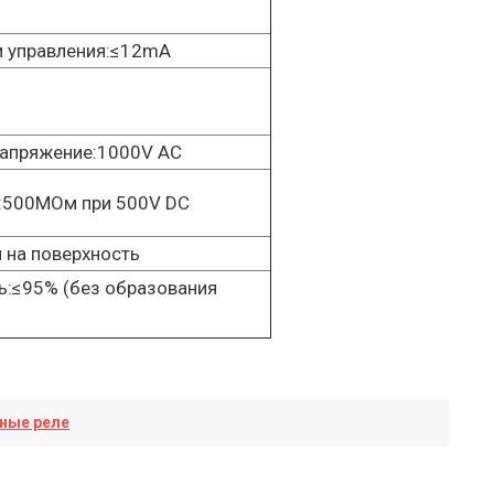
и управления:≤12mA
напряжение:1000V AC
:500МОм при 500V DC
 на поверхность
ь:≤95% (без образования
ные реле