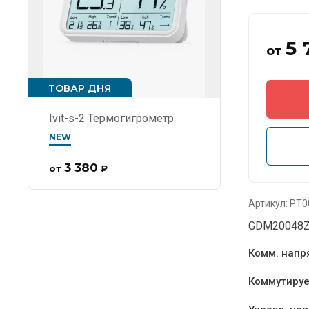
5 
от
ТОВАР ДНЯ
Ivit-s-2 Термогигрометр
NEW
3 380
от
₽
Артикул:
РТ0
GDM20048
Комм. нап
Коммутиру