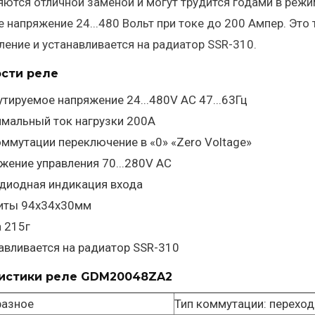
яются отличной заменой и могут трудится годами в ре
 напряжение 24...480 Вольт при токе до 200 Ампер. Это
ение и устанавливается на радиатор SSR-310.
сти реле
тируемое напряжение 24...480V AC 47...63Гц
мальный ток нагрузки 200А
оммутации переключение в «0» «Zero Voltage»
жение управления 70...280V AC
диодная индикация входа
иты 94х34х30мм
 215г
авливается на радиатор SSR-310
истики реле GDM20048ZA2
фазное
Тип коммутации: переход