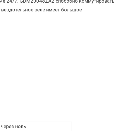
жиме 24/7. GDM20048ZA2 способно коммутировать
 твердотельное реле имеет большое
 через ноль