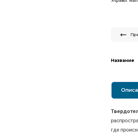
Управл. на
Пр
Название
Описа
Твердоте
распростра
где происх