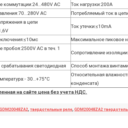
е коммутации:24…480V AC
Ток нагрузки:200A
авления:70...280V AC
Потребляемый ток в цеп
апряжения в цепи
Ток утечки:≤10mA
1,6V
еключения:≤10мс
Максимальное пиковое 
 пробоя:2500V AC в теч. 1
Сопротивление изоляции
 срабатывания:светодиодная
Способ монтажа:винтами
Относительная влажност
мпература:- 30…+75°C
конденсата)
енная на сайте цена без учета НДС.
GDM20048ZA2
,
твердотельные реле
,
GDM20048ZA2 твердотель