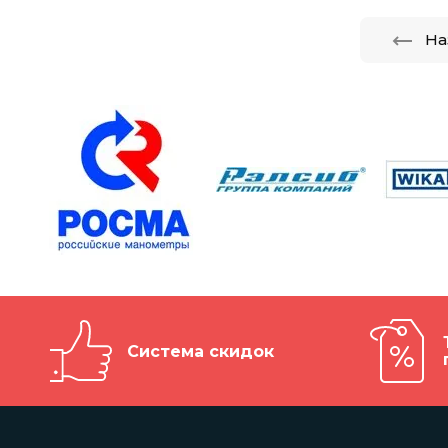
На
Система скидок