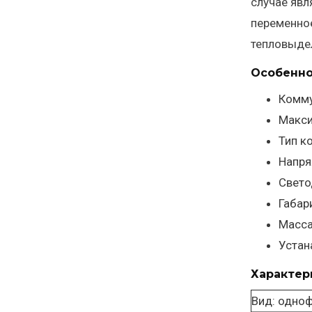
случае явл
переменное
тепловыдел
Особенно
Комму
Макси
Тип к
Напря
Свето
Габар
Масса
Устан
Характер
Вид: одно