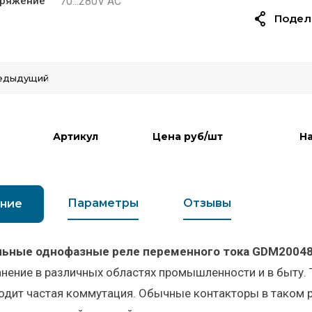
70...280V AC
пряжение
Подел
едыдущий
Артикул
Цена руб/шт
На
Параметры
Отзывы
ние
льные однофазные реле переменного тока GDM2004
нение в различных областях промышленности и в быту. 
одит частая коммутация. Обычные контакторы в таком р