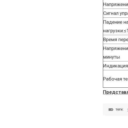
Напряжени
Сигнал упр
Падение н
нагрузки:≤
Время пер
Напряжение
минуты
Индикация
Рабочая те
Представл
теги: