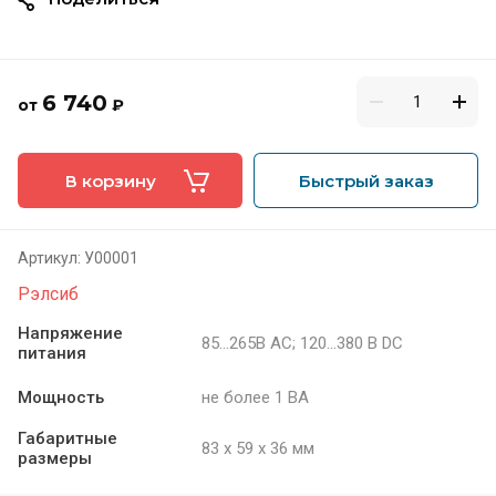
6 740
от
₽
В корзину
Быстрый заказ
Артикул:
У00001
Рэлсиб
Напряжение
85…265В AC; 120…380 В DC
питания
Мощность
не более 1 ВА
Габаритные
83 х 59 х 36 мм
размеры