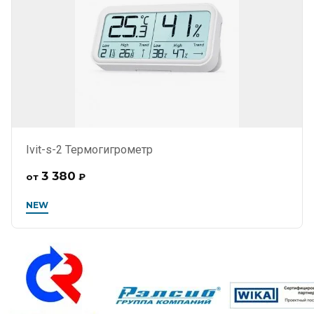
Ivit-s-2 Термогигрометр
3 380
от
₽
NEW