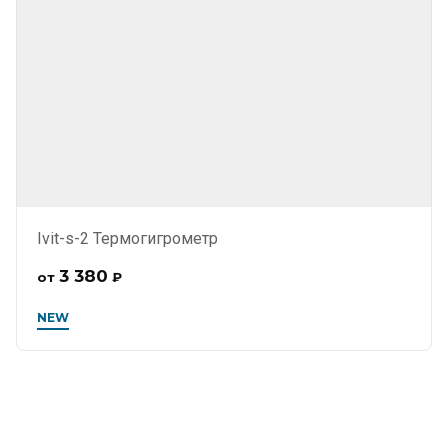
Ivit-s-2 Термогигрометр
3 380
от
₽
NEW