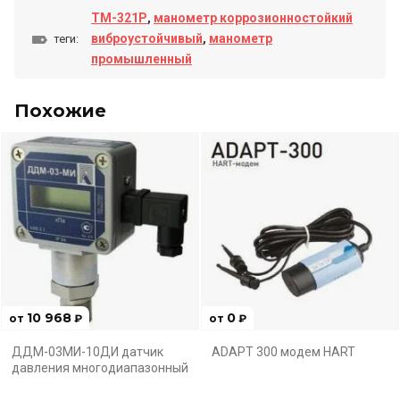
ТМ-321Р
,
манометр коррозионностойкий
виброустойчивый
,
манометр
теги:
промышленный
Похожие
10 968
0
от
₽
от
₽
ДДМ-03МИ-10ДИ датчик
ADAPT 300 модем HART
давления многодиапазонный