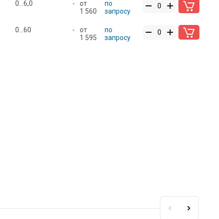
0...6,0
-
от
по
1 560
запросу
0...60
-
от
по
1 595
запросу