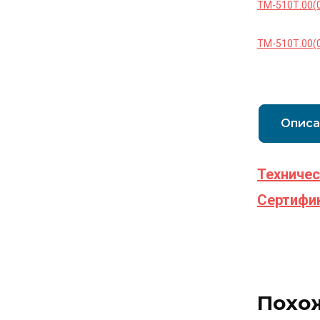
ТМ-510Т.00(0
ТМ-510Т.00(0
Описа
Техничес
Сертифик
Похо