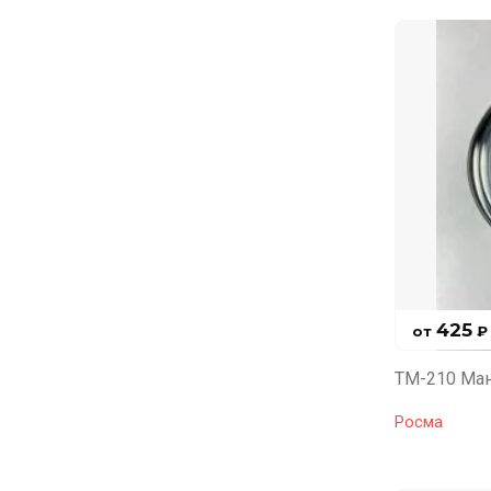
425
от
₽
ТМ-210 Ма
Росма