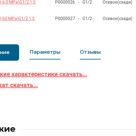
-6,0 MPa)G1/2.1,5
Р0000026
-
G1/2
Осевое(сзади)
-60 MPa)G1/2.1,5
Р0000027
-
G1/2
Осевое(сзади)
Параметры
Отзывы
ние
кие характеристики скачать...
ат скачать...
жие