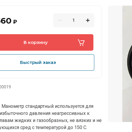
560
₽
В корзину
Быстрый заказ
00019
. Манометр стандартный используется для
избыточного давления неагресcивных к
авам жидких и газообразных, не вязких и не
ующихся сред с температурой до 150 C.