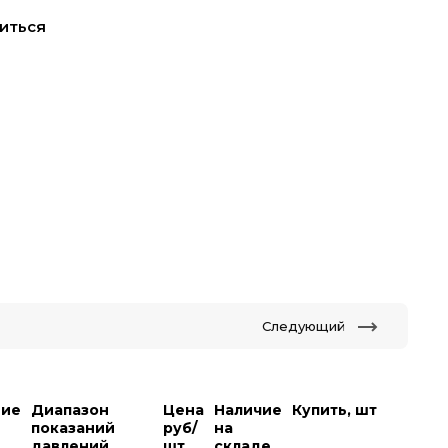
иться
Следующий
ние
Диапазон
Цена
Наличие
Купить, шт
показаний
руб/
на
давлений,
шт
складе