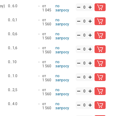
зу)
0...6.0
-
от
по
1 045
запросу
0...0,1
-
от
по
1 560
запросу
0...0,6
-
от
по
1 560
запросу
0...1,6
-
от
по
1 560
запросу
0...10
-
от
по
1 560
запросу
0...1.0
-
от
по
1 560
запросу
0...2,5
-
от
по
1 560
запросу
0...4.0
-
от
по
1 560
запросу