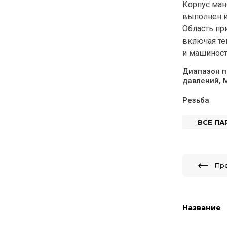
Корпус ман
выполнен из
Область пр
включая те
и машиност
Диапазон п
давлений, 
Резьба
ВСЕ П
Пр
Название