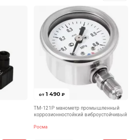
1 490
от
₽
ТМ-121Р манометр промышленный
ЗО
коррозионностойкий виброустойчивый
Росма