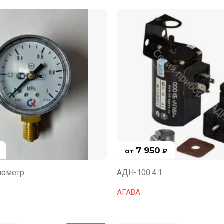
7 950
от
₽
нометр
АДН-100.4.1
АГАВА