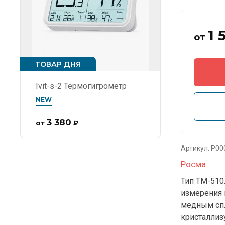
1 
от
ТОВАР ДНЯ
Ivit-s-2 Термогигрометр
NEW
3 380
от
₽
Артикул:
Р00
Росма
Тип ТМ-510
измерения 
медным спл
кристаллиз