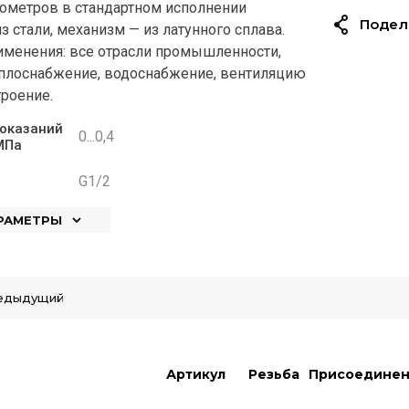
ометров в стандартном исполнении
Подел
 стали, механизм — из латунного сплава.
именения: все отрасли промышленности,
плоснабжение, водоснабжение, вентиляцию
роение.
оказаний
0...0,4
МПа
G1/2
АРАМЕТРЫ
едыдущий
Артикул
Резьба
Присоедине