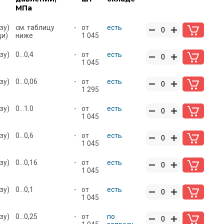
МПа
зу)
см. таблицу
-
от
есть
ди)
ниже
1 045
зу)
0...0,4
-
от
есть
1 045
зу)
0...0,06
-
от
есть
1 295
зу)
0...1.0
-
от
есть
1 045
зу)
0...0,6
-
от
есть
1 045
зу)
0...0,16
-
от
есть
1 045
зу)
0...0,1
-
от
есть
1 045
зу)
0...0,25
-
от
по