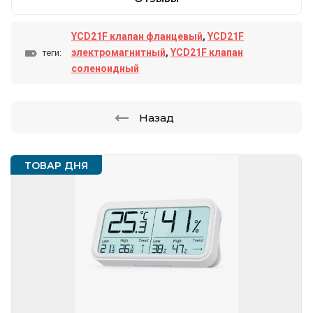
YCD21F клапан фланцевый
,
YCD21F
электромагнитный
,
YCD21F клапан
теги:
соленоидный
Назад
ТОВАР ДНЯ