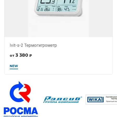
Ivit-s-2 Термогигрометр
3 380
от
₽
NEW