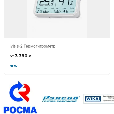
Ivit-s-2 Термогигрометр
3 380
от
₽
NEW