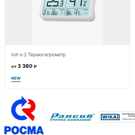
Ivit-s-2 Термогигрометр
3 380
от
₽
NEW