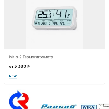
Ivit-s-2 Термогигрометр
3 380
от
₽
NEW