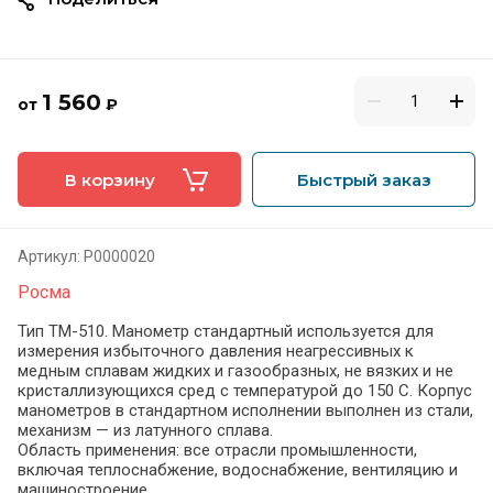
1 560
от
₽
В корзину
Быстрый заказ
Артикул:
Р0000020
Росма
Тип ТМ-510. Манометр стандартный используется для
измерения избыточного давления неагресcивных к
медным сплавам жидких и газообразных, не вязких и не
кристаллизующихся сред с температурой до 150 C. Корпус
манометров в стандартном исполнении выполнен из стали,
механизм — из латунного сплава.
Область применения: все отрасли промышленности,
включая теплоснабжение, водоснабжение, вентиляцию и
машиностроение.