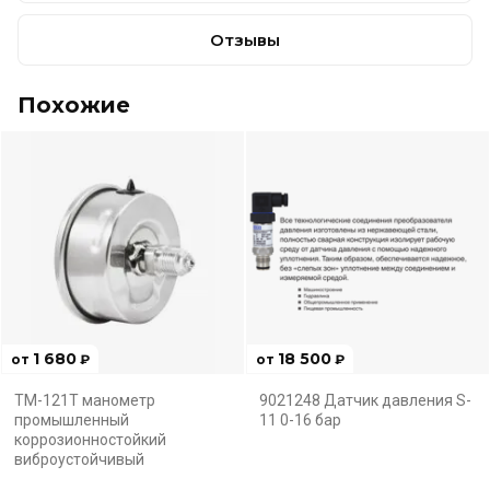
Отзывы
Похожие
1 680
18 500
от
₽
от
₽
ТМ-121Т манометр
9021248 Датчик давления S-
промышленный
11 0-16 бар
коррозионностойкий
виброустойчивый